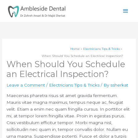
Skip
Main
to
content
Men
Home
Electricians Tips & Tricks
When Should You Schedule an Electrical Inspection?
When Should You Schedule
an Electrical Inspection?
Leave a Comment
/
Electricians Tips & Tricks
/ By
ssherkat
Maecenas pharetra risus sit amet gravida fermentum.
Mauris vitae magna maximus, tempus neque ac, feugiat
velit. Etiam a enim nec quam fringilla cursus. In porttitor elit
mi, at tempor lorem fringilla vitae. Proin in egestas purus.
Cras vestibulum efficitur tempor. Morbi magna nisl,
sollicitudin nec quam in, tempor convallis dolor. Nullam eu
urna magna. Suspendisse potenti. Fusce et dolor a turpis